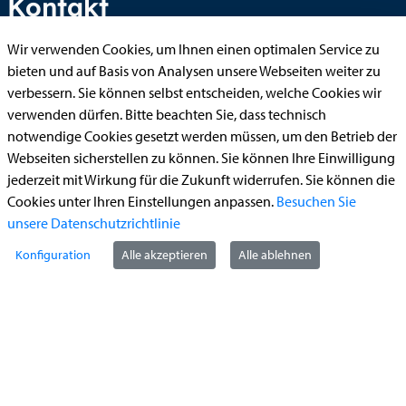
Kontakt
Wir verwenden Cookies, um Ihnen einen optimalen Service zu
bieten und auf Basis von Analysen unsere Webseiten weiter zu
StädteRegion Aachen
verbessern. Sie können selbst entscheiden, welche Cookies wir
verwenden dürfen. Bitte beachten Sie, dass technisch
Zollernstraße
10
notwendige Cookies gesetzt werden müssen, um den Betrieb der
52070
Aachen
Webseiten sicherstellen zu können. Sie können Ihre Einwilligung
Anfahrt
jederzeit mit Wirkung für die Zukunft widerrufen. Sie können die
Tel:
+49 241 5198-0
Cookies unter Ihren Einstellungen anpassen.
Besuchen Sie
E-Mail:
info@staedteregion-aachen.de
unsere Datenschutzrichtlinie
Web:
www.staedteregion-aachen.de
Konfiguration
Alle akzeptieren
Alle ablehnen
Social Media