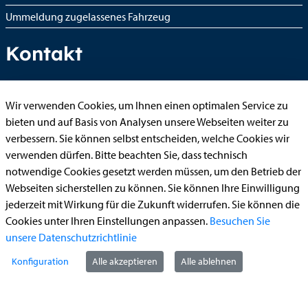
Ummeldung zugelassenes Fahrzeug
Kontakt
Wir verwenden Cookies, um Ihnen einen optimalen Service zu
StädteRegion Aachen
bieten und auf Basis von Analysen unsere Webseiten weiter zu
Zollernstraße
10
verbessern. Sie können selbst entscheiden, welche Cookies wir
52070
Aachen
verwenden dürfen. Bitte beachten Sie, dass technisch
Anfahrt
notwendige Cookies gesetzt werden müssen, um den Betrieb der
Webseiten sicherstellen zu können. Sie können Ihre Einwilligung
Tel:
+49 241 5198-0
jederzeit mit Wirkung für die Zukunft widerrufen. Sie können die
E-Mail:
info@staedteregion-aachen.de
Cookies unter Ihren Einstellungen anpassen.
Besuchen Sie
Web:
www.staedteregion-aachen.de
unsere Datenschutzrichtlinie
Social Media
Konfiguration
Alle akzeptieren
Alle ablehnen