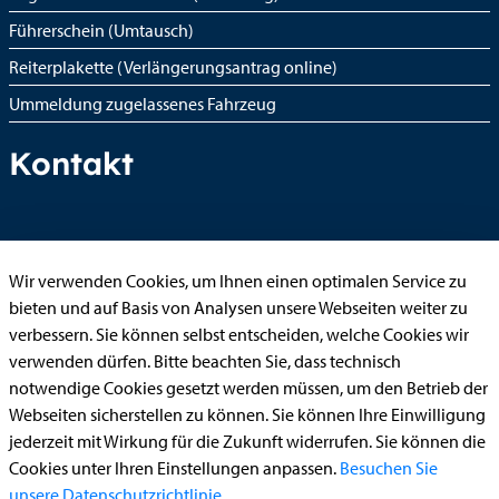
Führerschein (Umtausch)
Reiterplakette (Verlängerungsantrag online)
Ummeldung zugelassenes Fahrzeug
Kontakt
StädteRegion Aachen
Wir verwenden Cookies, um Ihnen einen optimalen Service zu
Zollernstraße
10
bieten und auf Basis von Analysen unsere Webseiten weiter zu
52070
Aachen
verbessern. Sie können selbst entscheiden, welche Cookies wir
Anfahrt
verwenden dürfen. Bitte beachten Sie, dass technisch
notwendige Cookies gesetzt werden müssen, um den Betrieb der
Tel:
+49 241 5198-0
Webseiten sicherstellen zu können. Sie können Ihre Einwilligung
E-Mail:
info@staedteregion-aachen.de
jederzeit mit Wirkung für die Zukunft widerrufen. Sie können die
Web:
www.staedteregion-aachen.de
Cookies unter Ihren Einstellungen anpassen.
Besuchen Sie
unsere Datenschutzrichtlinie