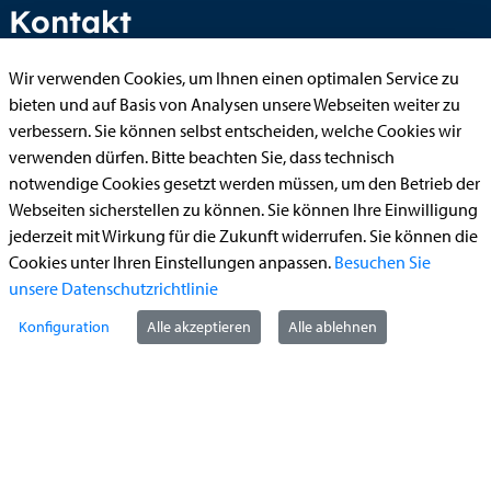
Kontakt
Wir verwenden Cookies, um Ihnen einen optimalen Service zu
bieten und auf Basis von Analysen unsere Webseiten weiter zu
StädteRegion Aachen
verbessern. Sie können selbst entscheiden, welche Cookies wir
Zollernstraße
10
verwenden dürfen. Bitte beachten Sie, dass technisch
52070
Aachen
notwendige Cookies gesetzt werden müssen, um den Betrieb der
Anfahrt
Webseiten sicherstellen zu können. Sie können Ihre Einwilligung
jederzeit mit Wirkung für die Zukunft widerrufen. Sie können die
Tel:
+49 241 5198-0
Cookies unter Ihren Einstellungen anpassen.
Besuchen Sie
E-Mail:
info@staedteregion-aachen.de
unsere Datenschutzrichtlinie
Web:
www.staedteregion-aachen.de
Konfiguration
Alle akzeptieren
Alle ablehnen
Social Media