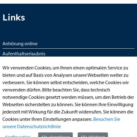
Links
Anhörung online
Aufenthaltserlaubnis
Bauantrag
Wir verwenden Cookies, um Ihnen einen optimalen Service zu
Begleitetes Fahren ab 17 (Erstantrag)
bieten und auf Basis von Analysen unsere Webseiten weiter zu
verbessern. Sie können selbst entscheiden, welche Cookies wir
Führerschein (Umtausch)
verwenden dürfen. Bitte beachten Sie, dass technisch
Reiterplakette (Verlängerungsantrag online)
notwendige Cookies gesetzt werden müssen, um den Betrieb der
Ummeldung zugelassenes Fahrzeug
Webseiten sicherstellen zu können. Sie können Ihre Einwilligung
jederzeit mit Wirkung für die Zukunft widerrufen. Sie können die
Kontakt
Cookies unter Ihren Einstellungen anpassen.
Besuchen Sie
unsere Datenschutzrichtlinie