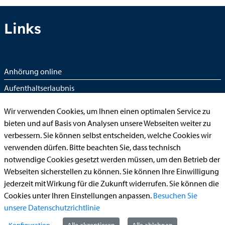
Links
Anhörung online
Aufenthaltserlaubnis
Bauantrag
Wir verwenden Cookies, um Ihnen einen optimalen Service zu
Begleitetes Fahren ab 17 (Erstantrag)
bieten und auf Basis von Analysen unsere Webseiten weiter zu
verbessern. Sie können selbst entscheiden, welche Cookies wir
Führerschein (Umtausch)
verwenden dürfen. Bitte beachten Sie, dass technisch
Reiterplakette (Verlängerungsantrag online)
notwendige Cookies gesetzt werden müssen, um den Betrieb der
Ummeldung zugelassenes Fahrzeug
Webseiten sicherstellen zu können. Sie können Ihre Einwilligung
jederzeit mit Wirkung für die Zukunft widerrufen. Sie können die
Kontakt
Cookies unter Ihren Einstellungen anpassen.
Besuchen Sie
unsere Datenschutzrichtlinie