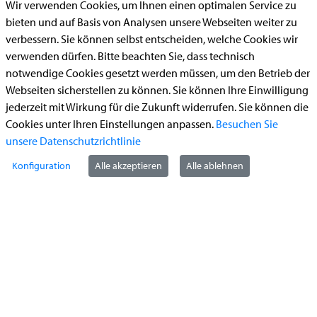
Wir verwenden Cookies, um Ihnen einen optimalen Service zu
Aufenthaltserlaubnis
bieten und auf Basis von Analysen unsere Webseiten weiter zu
verbessern. Sie können selbst entscheiden, welche Cookies wir
Bauantrag
verwenden dürfen. Bitte beachten Sie, dass technisch
Begleitetes Fahren ab 17 (Erstantrag)
notwendige Cookies gesetzt werden müssen, um den Betrieb der
Führerschein (Umtausch)
Webseiten sicherstellen zu können. Sie können Ihre Einwilligung
jederzeit mit Wirkung für die Zukunft widerrufen. Sie können die
Reiterplakette (Verlängerungsantrag online)
Cookies unter Ihren Einstellungen anpassen.
Besuchen Sie
Ummeldung zugelassenes Fahrzeug
unsere Datenschutzrichtlinie
Konfiguration
Alle akzeptieren
Alle ablehnen
Kontakt
StädteRegion Aachen
Zollernstraße
10
52070
Aachen
Anfahrt