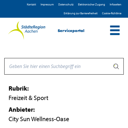
Zum Header
Zum Hauptinhalt
Zum Footer
Zum Hauptinhalt springen
Kontakt
Impressum
D­atenschutz
Elektronischer Zugang
Infoseiten
Erklärung zur Barrierefreiheit
Cookie-Richtlinie
Serviceportal
Rubrik:
Freizeit & Sport
Anbieter:
City Sun Wellness-Oase