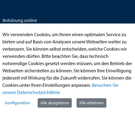
Anhörung online
Aufenthaltserlaubnis
Wir verwenden Cookies, um Ihnen einen optimalen Service zu
Bauantrag
bieten und auf Basis von Analysen unsere Webseiten weiter zu
verbessern. Sie können selbst entscheiden, welche Cookies wir
Begleitetes Fahren ab 17 (Erstantrag)
verwenden dürfen. Bitte beachten Sie, dass technisch
Führerschein (Umtausch)
notwendige Cookies gesetzt werden müssen, um den Betrieb der
Reiterplakette (Verlängerungsantrag online)
Webseiten sicherstellen zu können. Sie können Ihre Einwilligung
jederzeit mit Wirkung für die Zukunft widerrufen. Sie können die
Ummeldung zugelassenes Fahrzeug
Cookies unter Ihren Einstellungen anpassen.
Besuchen Sie
unsere Datenschutzrichtlinie
Kontakt
Konfiguration
Alle akzeptieren
Alle ablehnen
StädteRegion Aachen
Zollernstraße
10