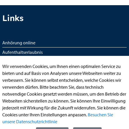
Links
Anhörung online
Aufenthaltserlaubnis
Bauantrag
Wir verwenden Cookies, um Ihnen einen optimalen Service zu
Begleitetes Fahren ab 17 (Erstantrag)
bieten und auf Basis von Analysen unsere Webseiten weiter zu
verbessern. Sie können selbst entscheiden, welche Cookies wir
Führerschein (Umtausch)
verwenden dürfen. Bitte beachten Sie, dass technisch
Reiterplakette (Verlängerungsantrag online)
notwendige Cookies gesetzt werden müssen, um den Betrieb der
Ummeldung zugelassenes Fahrzeug
Webseiten sicherstellen zu können. Sie können Ihre Einwilligung
jederzeit mit Wirkung für die Zukunft widerrufen. Sie können die
Kontakt
Cookies unter Ihren Einstellungen anpassen.
Besuchen Sie
unsere Datenschutzrichtlinie