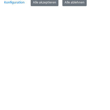
Konfiguration
Alle akzeptieren
Alle ablehnen
StädteRegion Aachen
Zollernstraße
10
52070
Aachen
Anfahrt
Tel:
+49 241 5198-0
E-Mail:
info@staedteregion-aachen.de
Web:
www.staedteregion-aachen.de
Social Media