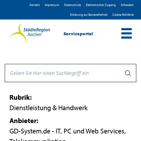
Zum Header
Zum Hauptinhalt
Zum Footer
Zum Hauptinhalt springen
Kontakt
Impressum
D­atenschutz
Elektronischer Zugang
Infoseiten
Erklärung zur Barrierefreiheit
Cookie-Richtlinie
Serviceportal
Rubrik:
Dienstleistung & Handwerk
Anbieter:
GD-System.de - IT, PC und Web Services,