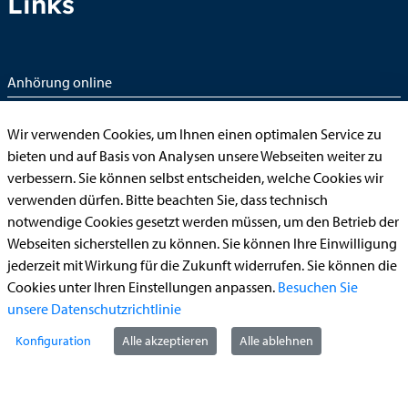
Links
Anhörung online
Aufenthaltserlaubnis
Wir verwenden Cookies, um Ihnen einen optimalen Service zu
Bauantrag
bieten und auf Basis von Analysen unsere Webseiten weiter zu
Begleitetes Fahren ab 17 (Erstantrag)
verbessern. Sie können selbst entscheiden, welche Cookies wir
verwenden dürfen. Bitte beachten Sie, dass technisch
Führerschein (Umtausch)
notwendige Cookies gesetzt werden müssen, um den Betrieb der
Reiterplakette (Verlängerungsantrag online)
Webseiten sicherstellen zu können. Sie können Ihre Einwilligung
Ummeldung zugelassenes Fahrzeug
jederzeit mit Wirkung für die Zukunft widerrufen. Sie können die
Cookies unter Ihren Einstellungen anpassen.
Besuchen Sie
Kontakt
unsere Datenschutzrichtlinie
Konfiguration
Alle akzeptieren
Alle ablehnen
StädteRegion Aachen