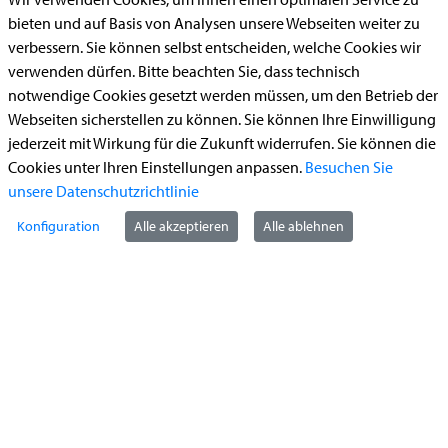
Aufenthaltserlaubnis
bieten und auf Basis von Analysen unsere Webseiten weiter zu
verbessern. Sie können selbst entscheiden, welche Cookies wir
Bauantrag
verwenden dürfen. Bitte beachten Sie, dass technisch
Begleitetes Fahren ab 17 (Erstantrag)
notwendige Cookies gesetzt werden müssen, um den Betrieb der
Führerschein (Umtausch)
Webseiten sicherstellen zu können. Sie können Ihre Einwilligung
jederzeit mit Wirkung für die Zukunft widerrufen. Sie können die
Reiterplakette (Verlängerungsantrag online)
Cookies unter Ihren Einstellungen anpassen.
Besuchen Sie
Ummeldung zugelassenes Fahrzeug
unsere Datenschutzrichtlinie
Konfiguration
Alle akzeptieren
Alle ablehnen
Kontakt
StädteRegion Aachen
Zollernstraße
10
52070
Aachen
Anfahrt
Tel:
+49 241 5198-0