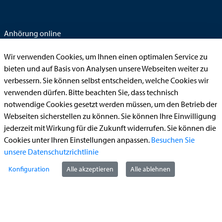
Anhörung online
Aufenthaltserlaubnis
Wir verwenden Cookies, um Ihnen einen optimalen Service zu
Bauantrag
bieten und auf Basis von Analysen unsere Webseiten weiter zu
verbessern. Sie können selbst entscheiden, welche Cookies wir
Begleitetes Fahren ab 17 (Erstantrag)
verwenden dürfen. Bitte beachten Sie, dass technisch
Führerschein (Umtausch)
notwendige Cookies gesetzt werden müssen, um den Betrieb der
Reiterplakette (Verlängerungsantrag online)
Webseiten sicherstellen zu können. Sie können Ihre Einwilligung
jederzeit mit Wirkung für die Zukunft widerrufen. Sie können die
Ummeldung zugelassenes Fahrzeug
Cookies unter Ihren Einstellungen anpassen.
Besuchen Sie
unsere Datenschutzrichtlinie
Kontakt
Konfiguration
Alle akzeptieren
Alle ablehnen
StädteRegion Aachen
Zollernstraße
10