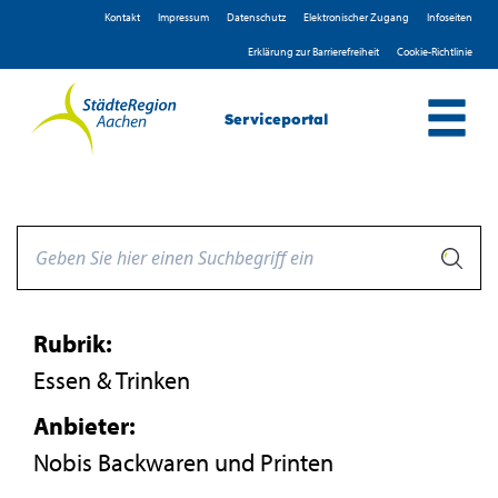
Zum Header
Zum Hauptinhalt
Zum Footer
Zum Hauptinhalt springen
Kontakt
Impressum
D­atenschutz
Elektronischer Zugang
Infoseiten
Erklärung zur Barrierefreiheit
Cookie-Richtlinie
Serviceportal
Rubrik:
Essen & Trinken
Anbieter:
Nobis Backwaren und Printen