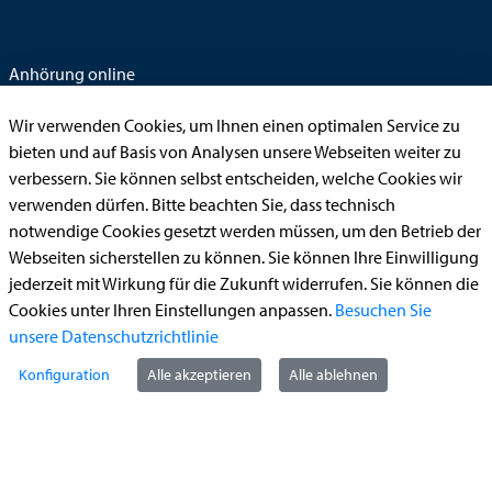
Anhörung online
Aufenthaltserlaubnis
Wir verwenden Cookies, um Ihnen einen optimalen Service zu
Bauantrag
bieten und auf Basis von Analysen unsere Webseiten weiter zu
verbessern. Sie können selbst entscheiden, welche Cookies wir
Begleitetes Fahren ab 17 (Erstantrag)
verwenden dürfen. Bitte beachten Sie, dass technisch
Führerschein (Umtausch)
notwendige Cookies gesetzt werden müssen, um den Betrieb der
Reiterplakette (Verlängerungsantrag online)
Webseiten sicherstellen zu können. Sie können Ihre Einwilligung
jederzeit mit Wirkung für die Zukunft widerrufen. Sie können die
Ummeldung zugelassenes Fahrzeug
Cookies unter Ihren Einstellungen anpassen.
Besuchen Sie
unsere Datenschutzrichtlinie
Kontakt
Konfiguration
Alle akzeptieren
Alle ablehnen
StädteRegion Aachen
Zollernstraße
10