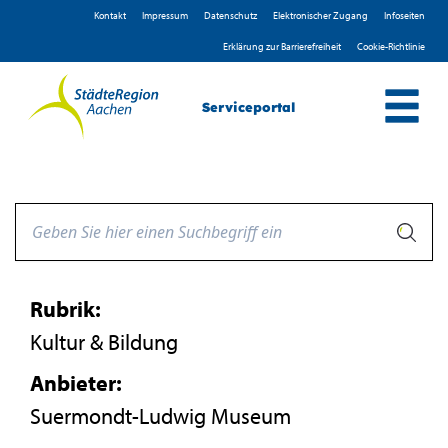
Zum Header
Zum Hauptinhalt
Zum Footer
Zum Hauptinhalt springen
Kontakt
Impressum
D­atenschutz
Elektronischer Zugang
Infoseiten
Erklärung zur Barrierefreiheit
Cookie-Richtlinie
Serviceportal
Rubrik:
Kultur & Bildung
Anbieter:
Suermondt-Ludwig Museum