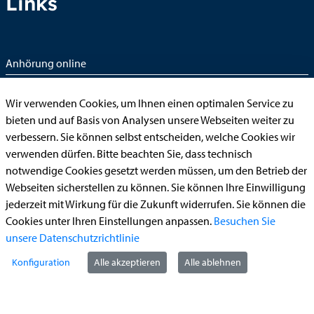
Links
Anhörung online
Aufenthaltserlaubnis
Wir verwenden Cookies, um Ihnen einen optimalen Service zu
Bauantrag
bieten und auf Basis von Analysen unsere Webseiten weiter zu
Begleitetes Fahren ab 17 (Erstantrag)
verbessern. Sie können selbst entscheiden, welche Cookies wir
verwenden dürfen. Bitte beachten Sie, dass technisch
Führerschein (Umtausch)
notwendige Cookies gesetzt werden müssen, um den Betrieb der
Reiterplakette (Verlängerungsantrag online)
Webseiten sicherstellen zu können. Sie können Ihre Einwilligung
Ummeldung zugelassenes Fahrzeug
jederzeit mit Wirkung für die Zukunft widerrufen. Sie können die
Cookies unter Ihren Einstellungen anpassen.
Besuchen Sie
Kontakt
unsere Datenschutzrichtlinie
Konfiguration
Alle akzeptieren
Alle ablehnen
StädteRegion Aachen