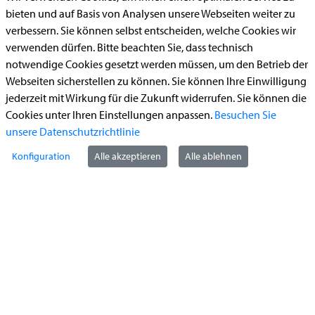
Aufenthaltserlaubnis
bieten und auf Basis von Analysen unsere Webseiten weiter zu
verbessern. Sie können selbst entscheiden, welche Cookies wir
Bauantrag
verwenden dürfen. Bitte beachten Sie, dass technisch
Begleitetes Fahren ab 17 (Erstantrag)
notwendige Cookies gesetzt werden müssen, um den Betrieb der
Webseiten sicherstellen zu können. Sie können Ihre Einwilligung
Führerschein (Umtausch)
jederzeit mit Wirkung für die Zukunft widerrufen. Sie können die
Reiterplakette (Verlängerungsantrag online)
Cookies unter Ihren Einstellungen anpassen.
Besuchen Sie
Ummeldung zugelassenes Fahrzeug
unsere Datenschutzrichtlinie
Konfiguration
Alle akzeptieren
Alle ablehnen
Kontakt
StädteRegion Aachen
Zollernstraße
10
52070
Aachen
Anfahrt
Tel:
+49 241 5198-0