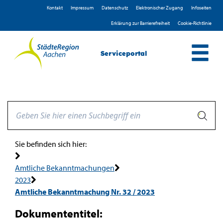
Zum Header
Zum Hauptinhalt
Zum Footer
Zum Hauptinhalt springen
Kontakt
Impressum
D­atenschutz
Elektronischer Zugang
Infoseiten
Erklärung zur Barrierefreiheit
Cookie-Richtlinie
Serviceportal
Sie befinden sich hier:
Amtliche Bekanntmachungen
2023
Amtliche Bekanntmachung Nr. 32 / 2023
Dokumententitel: