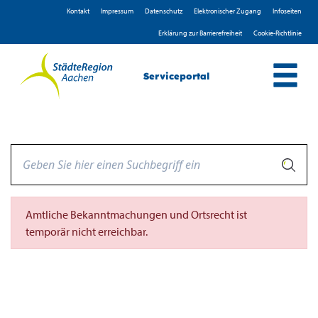
Zum Header
Zum Hauptinhalt
Zum Footer
Zum Hauptinhalt springen
Kontakt
Impressum
D­atenschutz
Elektronischer Zugang
Infoseiten
Erklärung zur Barrierefreiheit
Cookie-Richtlinie
Serviceportal
Amtliche Bekanntmachungen und Ortsrecht ist
temporär nicht erreichbar.