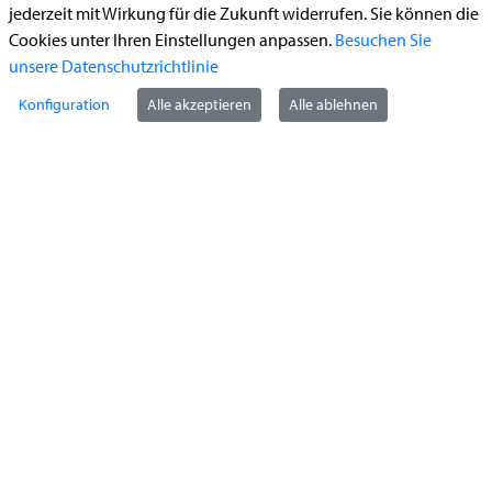
jederzeit mit Wirkung für die Zukunft widerrufen. Sie können die
Führerschein (Umtausch)
Cookies unter Ihren Einstellungen anpassen.
Besuchen Sie
Reiterplakette (Verlängerungsantrag online)
unsere Datenschutzrichtlinie
Ummeldung zugelassenes Fahrzeug
Konfiguration
Alle akzeptieren
Alle ablehnen
Kontakt
StädteRegion Aachen
Zollernstraße
10
52070
Aachen
Anfahrt
Tel:
+49 241 5198-0
E-Mail:
info@staedteregion-aachen.de
Web:
www.staedteregion-aachen.de