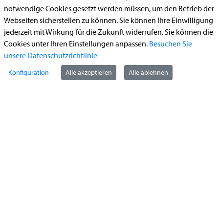
notwendige Cookies gesetzt werden müssen, um den Betrieb der
Begleitetes Fahren ab 17 (Erstantrag)
Webseiten sicherstellen zu können. Sie können Ihre Einwilligung
Führerschein (Umtausch)
jederzeit mit Wirkung für die Zukunft widerrufen. Sie können die
Cookies unter Ihren Einstellungen anpassen.
Besuchen Sie
Reiterplakette (Verlängerungsantrag online)
unsere Datenschutzrichtlinie
Ummeldung zugelassenes Fahrzeug
Konfiguration
Alle akzeptieren
Alle ablehnen
Kontakt
StädteRegion Aachen
Zollernstraße
10
52070
Aachen
Anfahrt
Tel:
+49 241 5198-0
E-Mail:
info@staedteregion-aachen.de
Web:
www.staedteregion-aachen.de