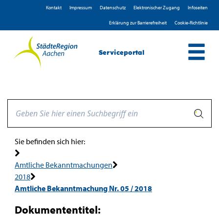
Zum Header
Zum Hauptinhalt
Zum Footer
Zum Hauptinhalt springen
Kontakt
Impressum
D­atenschutz
Elektronischer Zugang
Infoseiten
Erklärung zur Barrierefreiheit
Cookie-Richtlinie
Serviceportal
Sie befinden sich hier:
Amtliche Bekanntmachungen
2018
Amtliche Bekanntmachung Nr. 05 / 2018
Dokumententitel: