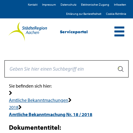
Zum Header
Zum Hauptinhalt
Zum Footer
Zum Hauptinhalt springen
Kontakt
Impressum
D­atenschutz
Elektronischer Zugang
Infoseiten
Erklärung zur Barrierefreiheit
Cookie-Richtlinie
Serviceportal
Sie befinden sich hier:
Amtliche Bekanntmachungen
2018
Amtliche Bekanntmachung Nr. 18 / 2018
Dokumententitel: