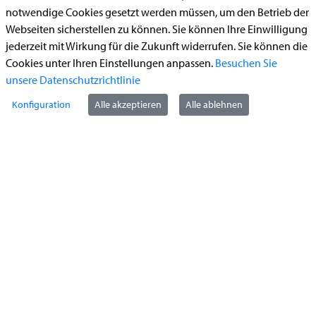
notwendige Cookies gesetzt werden müssen, um den Betrieb der
Begleitetes Fahren ab 17 (Erstantrag)
Webseiten sicherstellen zu können. Sie können Ihre Einwilligung
Führerschein (Umtausch)
jederzeit mit Wirkung für die Zukunft widerrufen. Sie können die
Cookies unter Ihren Einstellungen anpassen.
Besuchen Sie
Reiterplakette (Verlängerungsantrag online)
unsere Datenschutzrichtlinie
Ummeldung zugelassenes Fahrzeug
Konfiguration
Alle akzeptieren
Alle ablehnen
Kontakt
StädteRegion Aachen
Zollernstraße
10
52070
Aachen
Anfahrt
Tel:
+49 241 5198-0
E-Mail:
info@staedteregion-aachen.de
Web:
www.staedteregion-aachen.de