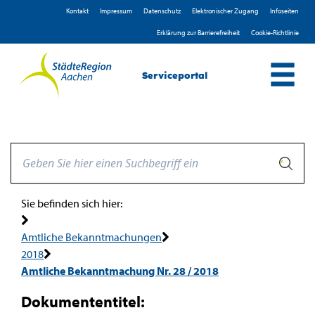
Zum Header
Zum Hauptinhalt
Zum Footer
Zum Hauptinhalt springen
Kontakt
Impressum
D­atenschutz
Elektronischer Zugang
Infoseiten
Erklärung zur Barrierefreiheit
Cookie-Richtlinie
Serviceportal
Sie befinden sich hier:
Amtliche Bekanntmachungen
2018
Amtliche Bekanntmachung Nr. 28 / 2018
Dokumententitel: