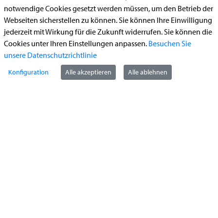
notwendige Cookies gesetzt werden müssen, um den Betrieb der
Begleitetes Fahren ab 17 (Erstantrag)
Webseiten sicherstellen zu können. Sie können Ihre Einwilligung
Führerschein (Umtausch)
jederzeit mit Wirkung für die Zukunft widerrufen. Sie können die
Cookies unter Ihren Einstellungen anpassen.
Besuchen Sie
Reiterplakette (Verlängerungsantrag online)
unsere Datenschutzrichtlinie
Ummeldung zugelassenes Fahrzeug
Konfiguration
Alle akzeptieren
Alle ablehnen
Kontakt
StädteRegion Aachen
Zollernstraße
10
52070
Aachen
Anfahrt
Tel:
+49 241 5198-0
E-Mail:
info@staedteregion-aachen.de
Web:
www.staedteregion-aachen.de