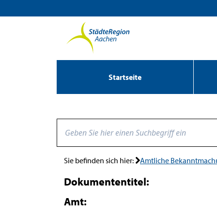
Zum Header
Zum Hauptinhalt
Zum Footer
Zum Hauptinhalt springen
Startseite
Sie befinden sich hier:
Amtliche Bekanntmac
Dokumententitel:
Amt: