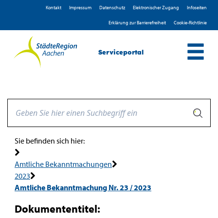
Zum Header
Zum Hauptinhalt
Zum Footer
Zum Hauptinhalt springen
Kontakt
Impressum
D­atenschutz
Elektronischer Zugang
Infoseiten
Erklärung zur Barrierefreiheit
Cookie-Richtlinie
Serviceportal
Sie befinden sich hier:
Amtliche Bekanntmachungen
2023
Amtliche Bekanntmachung Nr. 23 / 2023
Dokumententitel: