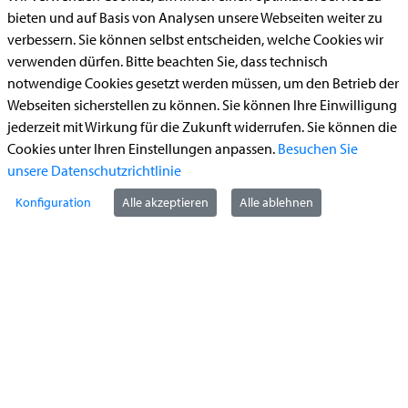
Aufenthaltserlaubnis
bieten und auf Basis von Analysen unsere Webseiten weiter zu
verbessern. Sie können selbst entscheiden, welche Cookies wir
Bauantrag
verwenden dürfen. Bitte beachten Sie, dass technisch
Begleitetes Fahren ab 17 (Erstantrag)
notwendige Cookies gesetzt werden müssen, um den Betrieb der
Webseiten sicherstellen zu können. Sie können Ihre Einwilligung
Führerschein (Umtausch)
jederzeit mit Wirkung für die Zukunft widerrufen. Sie können die
Reiterplakette (Verlängerungsantrag online)
Cookies unter Ihren Einstellungen anpassen.
Besuchen Sie
Ummeldung zugelassenes Fahrzeug
unsere Datenschutzrichtlinie
Konfiguration
Alle akzeptieren
Alle ablehnen
Kontakt
StädteRegion Aachen
Zollernstraße
10
52070
Aachen
Anfahrt
Tel:
+49 241 5198-0