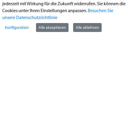
jederzeit mit Wirkung für die Zukunft widerrufen. Sie können die
Führerschein (Umtausch)
Cookies unter Ihren Einstellungen anpassen.
Besuchen Sie
Reiterplakette (Verlängerungsantrag online)
unsere Datenschutzrichtlinie
Ummeldung zugelassenes Fahrzeug
Konfiguration
Alle akzeptieren
Alle ablehnen
Kontakt
StädteRegion Aachen
Zollernstraße
10
52070
Aachen
Anfahrt
Tel:
+49 241 5198-0
E-Mail:
info@staedteregion-aachen.de
Web:
www.staedteregion-aachen.de