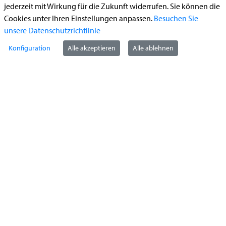
jederzeit mit Wirkung für die Zukunft widerrufen. Sie können die
Führerschein (Umtausch)
Cookies unter Ihren Einstellungen anpassen.
Besuchen Sie
Reiterplakette (Verlängerungsantrag online)
unsere Datenschutzrichtlinie
Ummeldung zugelassenes Fahrzeug
Konfiguration
Alle akzeptieren
Alle ablehnen
Kontakt
StädteRegion Aachen
Zollernstraße
10
52070
Aachen
Anfahrt
Tel:
+49 241 5198-0
E-Mail:
info@staedteregion-aachen.de
Web:
www.staedteregion-aachen.de