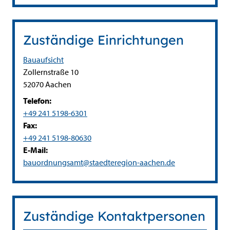
Zuständige Einrichtungen
Bauaufsicht
Straße:
Hausnummer:
Zollernstraße
10
PLZ:
Ort:
52070
Aachen
Telefon:
+49 241 5198-6301
Fax:
+49 241 5198-80630
E-Mail:
bauordnungsamt@staedteregion-aachen.de
Zuständige Kontaktpersonen