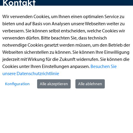
Kontakt
Wir verwenden Cookies, um Ihnen einen optimalen Service zu
bieten und auf Basis von Analysen unsere Webseiten weiter zu
StädteRegion Aachen
verbessern. Sie können selbst entscheiden, welche Cookies wir
verwenden dürfen. Bitte beachten Sie, dass technisch
Zollernstraße
10
notwendige Cookies gesetzt werden müssen, um den Betrieb der
52070
Aachen
Webseiten sicherstellen zu können. Sie können Ihre Einwilligung
Anfahrt
jederzeit mit Wirkung für die Zukunft widerrufen. Sie können die
Tel:
+49 241 5198-0
Cookies unter Ihren Einstellungen anpassen.
Besuchen Sie
E-Mail:
info@staedteregion-aachen.de
unsere Datenschutzrichtlinie
Web:
www.staedteregion-aachen.de
Konfiguration
Alle akzeptieren
Alle ablehnen
Social Media