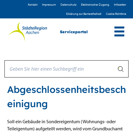
Zum Header
Zum Hauptinhalt
Zum Footer
Zum Hauptinhalt springen
Kontakt
Impressum
D­atenschutz
Elektronischer Zugang
Infoseiten
Erklärung zur Barrierefreiheit
Cookie-Richtlinie
Serviceportal
Abgeschlossenheitsbesch
einigung
Beschreibung
Soll ein Gebäude in Sondereigentum (Wohnungs- oder
Teileigentum) aufgeteilt werden, wird vom Grundbuchamt