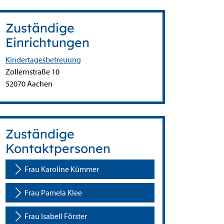
Zuständige
Einrichtungen
Kindertagesbetreuung
Straße:
Hausnummer:
Zollernstraße
10
PLZ:
Ort:
52070
Aachen
Zuständige
Kontaktpersonen
Frau Karoline Kümmer
Frau Pamela Klee
Frau Isabell Förster