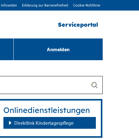
Infoseiten
Erklärung zur Barrierefreiheit
Cookie-Richtlinie
Serviceportal
Anmelden
Onlinedienstleistungen
Direktlink Kindertagespflege