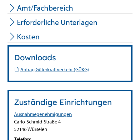
Amt/Fachbereich
Erforderliche Unterlagen
Kosten
Downloads
Antrag Güterkraftverkehr (GÜKG)
Zuständige Einrichtungen
Ausnahmegenehmigungen
Straße:
Hausnummer:
Carlo-Schmid-Straße
4
PLZ:
Ort:
52146
Würselen
Telefon: