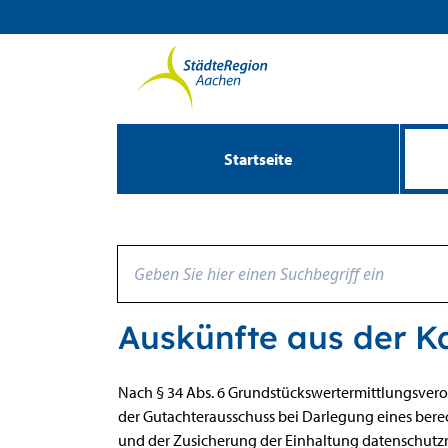
Zum Header
Zum Hauptinhalt
Zum Footer
Zum Hauptinhalt springen
Startseite
Auskünfte aus der 
Beschreibung
Nach § 34 Abs. 6 Grundstückswertermittlungsver
der Gutachterausschuss bei Darlegung eines bere
und der Zusicherung der Einhaltung datenschutz