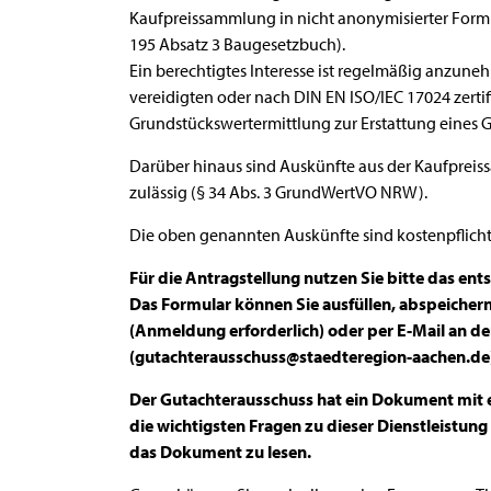
Kaufpreissammlung in nicht anonymisierter Form
195 Absatz 3 Baugesetzbuch).
Ein berechtigtes Interesse ist regelmäßig anzune
vereidigten oder nach DIN EN ISO/IEC 17024 zertif
Grundstückswertermittlung zur Erstattung eines 
Darüber hinaus sind Auskünfte aus der Kaufprei
zulässig (§ 34 Abs. 3 GrundWertVO NRW).
Die oben genannten Auskünfte sind kostenpflicht
Für die Antragstellung nutzen Sie bitte das en
Das Formular können Sie ausfüllen, abspeicher
(Anmeldung erforderlich) oder per E-Mail an d
(gutachterausschuss@staedteregion-aachen.de)
Der Gutachterausschuss hat ein Dokument mit
die wichtigsten Fragen zu dieser Dienstleistun
das Dokument zu lesen.