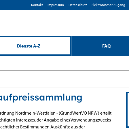
Kontakt
Impressum
D­atenschutz
Elektronischer Zugang
Dienste A-Z
FAQ
Kaufpreissammlung
ordnung Nordrhein-Westfalen - (GrundWertVO NRW) erteilt
chtigten Interesses, der Angabe eines Verwendungszwecks
rechtlicher Bestimmungen Auskünfte aus der