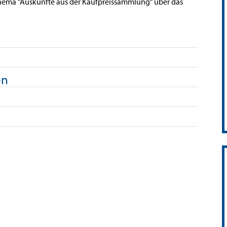
hema "Auskünfte aus der Kaufpreissammlung" über das
en