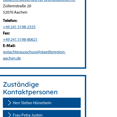
Straße:
Hausnummer:
Zollernstraße
20
PLZ:
Ort:
52070
Aachen
Telefon:
+49 241 5198-2555
Fax:
+49 241 5198-80621
E-Mail:
gutachterausschuss@staedteregion-
aachen.de
Zuständige
Kontaktpersonen
Herr Stefan Hünerbein
Frau Petra Justen