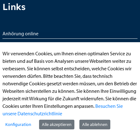
Links
Anhörung online
Aufenthaltserlaubnis
Wir verwenden Cookies, um Ihnen einen optimalen Service zu
Bauantrag
bieten und auf Basis von Analysen unsere Webseiten weiter zu
Begleitetes Fahren ab 17 (Erstantrag)
verbessern. Sie können selbst entscheiden, welche Cookies wir
Führerschein (Umtausch)
verwenden dürfen. Bitte beachten Sie, dass technisch
notwendige Cookies gesetzt werden müssen, um den Betrieb der
Reiterplakette (Verlängerungsantrag online)
Webseiten sicherstellen zu können. Sie können Ihre Einwilligung
Ummeldung zugelassenes Fahrzeug
jederzeit mit Wirkung für die Zukunft widerrufen. Sie können die
Cookies unter Ihren Einstellungen anpassen.
Besuchen Sie
Kontakt
unsere Datenschutzrichtlinie
Konfiguration
Alle akzeptieren
Alle ablehnen
StädteRegion Aachen