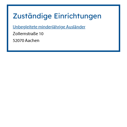
Zuständige Einrichtungen
Unbegleitete minderjährige Ausländer
Straße:
Hausnummer:
Zollernstraße
10
PLZ:
Ort:
52070
Aachen