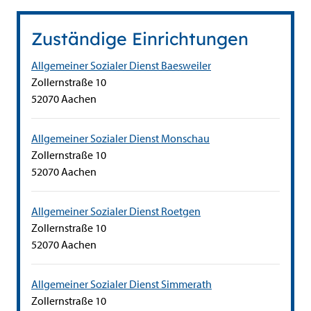
Zuständige Einrichtungen
Allgemeiner Sozialer Dienst Baesweiler
Straße:
Hausnummer:
Zollernstraße
10
PLZ:
Ort:
52070
Aachen
Allgemeiner Sozialer Dienst Monschau
Straße:
Hausnummer:
Zollernstraße
10
PLZ:
Ort:
52070
Aachen
Allgemeiner Sozialer Dienst Roetgen
Straße:
Hausnummer:
Zollernstraße
10
PLZ:
Ort:
52070
Aachen
Allgemeiner Sozialer Dienst Simmerath
Straße:
Hausnummer:
Zollernstraße
10