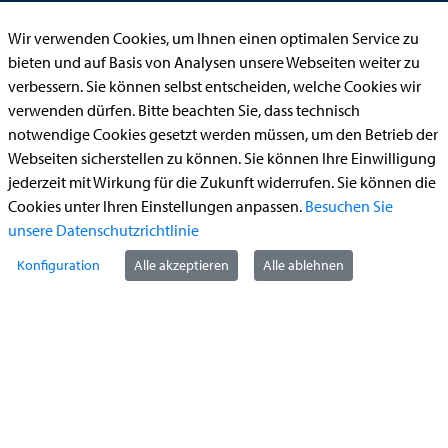
Führerschein (Umtausch)
Wir verwenden Cookies, um Ihnen einen optimalen Service zu
Reiterplakette (Verlängerungsantrag online)
bieten und auf Basis von Analysen unsere Webseiten weiter zu
Ummeldung zugelassenes Fahrzeug
verbessern. Sie können selbst entscheiden, welche Cookies wir
verwenden dürfen. Bitte beachten Sie, dass technisch
Kontakt
notwendige Cookies gesetzt werden müssen, um den Betrieb der
Webseiten sicherstellen zu können. Sie können Ihre Einwilligung
jederzeit mit Wirkung für die Zukunft widerrufen. Sie können die
Cookies unter Ihren Einstellungen anpassen.
Besuchen Sie
StädteRegion Aachen
unsere Datenschutzrichtlinie
Zollernstraße
10
Konfiguration
Alle akzeptieren
Alle ablehnen
52070
Aachen
Anfahrt
Tel:
+49 241 5198-0
E-Mail:
info@staedteregion-aachen.de
Web:
www.staedteregion-aachen.de
Social Media