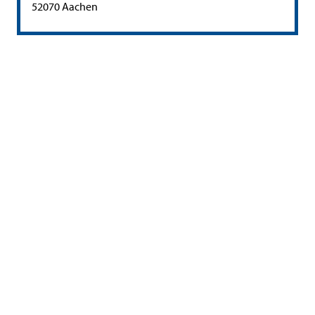
PLZ:
Ort:
52070
Aachen