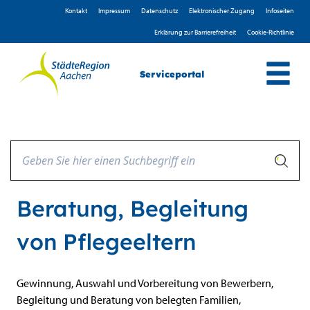
Zum Header
Zum Hauptinhalt
Zum Footer
Zum Hauptinhalt springen
Kontakt
Impressum
D­atenschutz
Elektronischer Zugang
Infoseiten
Erklärung zur Barrierefreiheit
Cookie-Richtlinie
Serviceportal
Beratung, Begleitung
von Pflegeeltern
Beschreibung
Gewinnung, Auswahl und Vorbereitung von Bewerbern,
Begleitung und Beratung von belegten Familien,