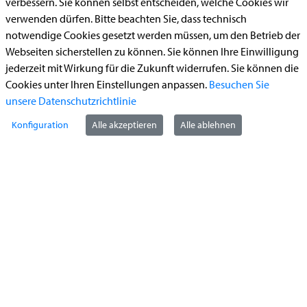
verbessern. Sie können selbst entscheiden, welche Cookies wir
Bauantrag
verwenden dürfen. Bitte beachten Sie, dass technisch
notwendige Cookies gesetzt werden müssen, um den Betrieb der
Begleitetes Fahren ab 17 (Erstantrag)
Webseiten sicherstellen zu können. Sie können Ihre Einwilligung
Führerschein (Umtausch)
jederzeit mit Wirkung für die Zukunft widerrufen. Sie können die
Reiterplakette (Verlängerungsantrag online)
Cookies unter Ihren Einstellungen anpassen.
Besuchen Sie
unsere Datenschutzrichtlinie
Ummeldung zugelassenes Fahrzeug
Konfiguration
Alle akzeptieren
Alle ablehnen
Kontakt
StädteRegion Aachen
Zollernstraße
10
52070
Aachen
Anfahrt
Tel:
+49 241 5198-0
E-Mail:
info@staedteregion-aachen.de