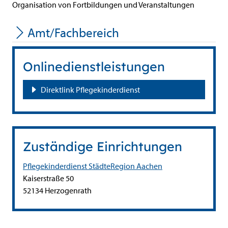
Organisation von Fortbildungen und Veranstaltungen
Amt/Fachbereich
Onlinedienstleistungen
Direktlink Pflegekinderdienst
Zuständige Einrichtungen
Pflegekinderdienst StädteRegion Aachen
Straße:
Hausnummer:
Kaiserstraße
50
PLZ:
Ort:
52134
Herzogenrath