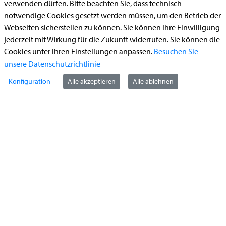
StädteRegion Aachen
verwenden dürfen. Bitte beachten Sie, dass technisch
notwendige Cookies gesetzt werden müssen, um den Betrieb der
Zollernstraße
10
Webseiten sicherstellen zu können. Sie können Ihre Einwilligung
52070
Aachen
jederzeit mit Wirkung für die Zukunft widerrufen. Sie können die
Anfahrt
Cookies unter Ihren Einstellungen anpassen.
Besuchen Sie
unsere Datenschutzrichtlinie
Tel:
+49 241 5198-0
E-Mail:
info@staedteregion-aachen.de
Konfiguration
Alle akzeptieren
Alle ablehnen
Web:
www.staedteregion-aachen.de
Social Media