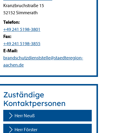
Straße:
Hausnummer:
Kranzbruchstraße
15
PLZ:
Ort:
52152
Simmerath
Telefon:
+49 241 5198-3801
Fax:
+49 241 5198-3855
E-Mail:
brandschutzdienststelle@staedteregion-
aachen.de
Zuständige
Kontaktpersonen
Herr Neuß
Herr Förster