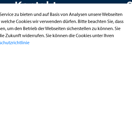
Kontakt
ervice zu bieten und auf Basis von Analysen unsere Webseiten
, welche Cookies wir verwenden dürfen. Bitte beachten Sie, dass
n, um den Betrieb der Webseiten sicherstellen zu können. Sie
StädteRegion Aachen
die Zukunft widerrufen. Sie können die Cookies unter Ihren
Zollernstraße
10
chutzrichtlinie
52070
Aachen
Anfahrt
Tel:
+49 241 5198-0
E-Mail:
info@staedteregion-aachen.de
Web:
www.staedteregion-aachen.de