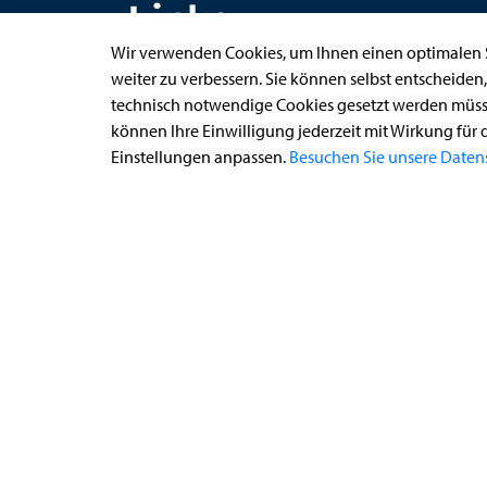
Links
Wir verwenden Cookies, um Ihnen einen optimalen S
weiter zu verbessern. Sie können selbst entscheiden
technisch notwendige Cookies gesetzt werden müsse
Anhörung online
können Ihre Einwilligung jederzeit mit Wirkung für 
Aufenthaltserlaubnis
Einstellungen anpassen.
Besuchen Sie unsere Datens
Bauantrag
Begleitetes Fahren ab 17 (Erstantrag)
Führerschein (Umtausch)
Reiterplakette (Verlängerungsantrag online)
Ummeldung zugelassenes Fahrzeug