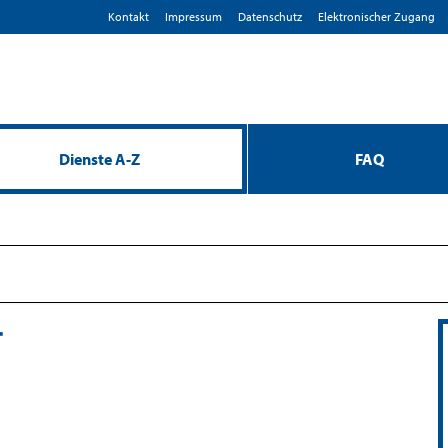
Kontakt
Impressum
D­atenschutz
Elektronischer Zugang
Dienste A-Z
FAQ
t