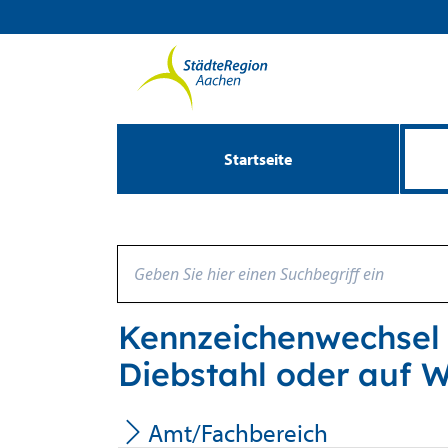
Zum Header
Zum Hauptinhalt
Zum Footer
Zum Hauptinhalt springen
Startseite
Kennzeichenwechsel 
Diebstahl oder auf 
Amt/Fachbereich