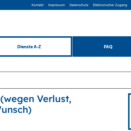
Kontakt
Impressum
D­atenschutz
Elektronischer Zugang
Dienste A-Z
FAQ
(wegen Verlust,
Wunsch)