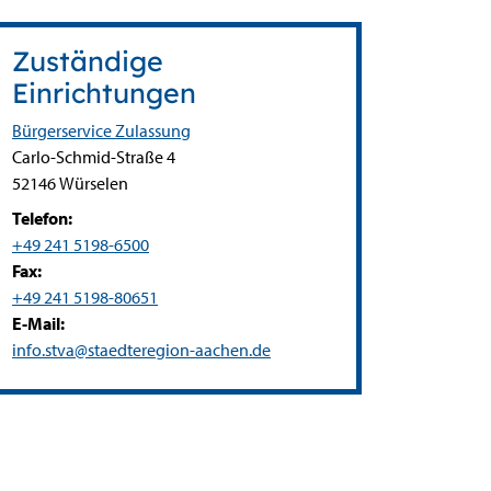
Zuständige
Einrichtungen
Bürgerservice Zulassung
Straße:
Hausnummer:
Carlo-Schmid-Straße
4
PLZ:
Ort:
52146
Würselen
Telefon:
+49 241 5198-6500
Fax:
+49 241 5198-80651
E-Mail:
info.stva@staedteregion-aachen.de