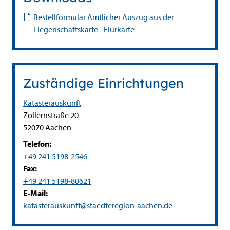
Bestellformular Amtlicher Auszug aus der
Liegenschaftskarte - Flurkarte
Zuständige Einrichtungen
Katasterauskunft
Straße:
Hausnummer:
Zollernstraße
20
PLZ:
Ort:
52070
Aachen
Telefon:
+49 241 5198-2546
Fax:
+49 241 5198-80621
E-Mail:
katasterauskunft@staedteregion-aachen.de