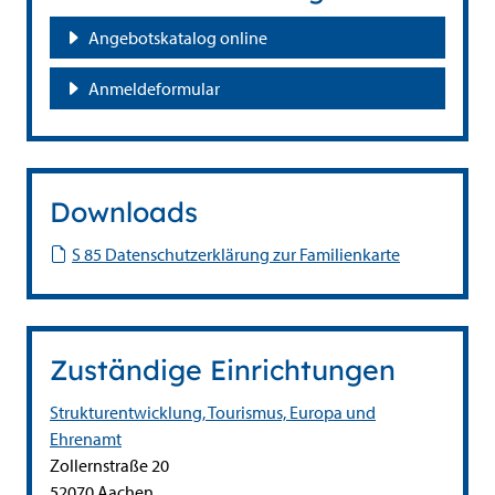
Angebotskatalog online
Anmeldeformular
Downloads
S 85 Datenschutzerklärung zur Familienkarte
Zuständige Einrichtungen
Strukturentwicklung, Tourismus, Europa und
Ehrenamt
Straße:
Hausnummer:
Zollernstraße
20
PLZ:
Ort:
52070
Aachen