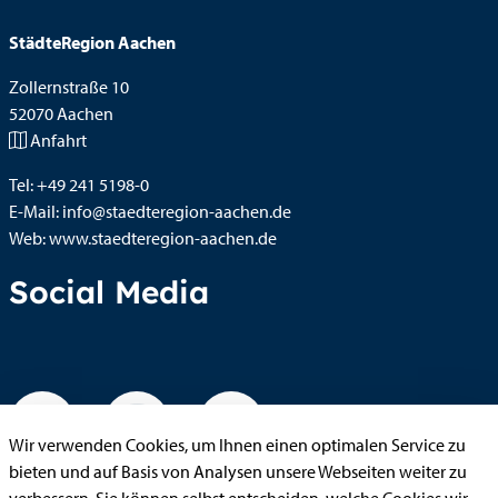
StädteRegion Aachen
Zollernstraße
10
52070
Aachen
Anfahrt
Tel:
+49 241 5198-0
E-Mail:
info@staedteregion-aachen.de
Web:
www.staedteregion-aachen.de
Social Media
Wir verwenden Cookies, um Ihnen einen optimalen Service zu
bieten und auf Basis von Analysen unsere Webseiten weiter zu