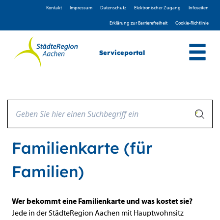
Zum Header
Zum Hauptinhalt
Zum Footer
Zum Hauptinhalt springen
Kontakt
Impressum
D­atenschutz
Elektronischer Zugang
Infoseiten
Erklärung zur Barrierefreiheit
Cookie-Richtlinie
Serviceportal
Familienkarte (für
Familien)
Beschreibung
Wer bekommt eine Familienkarte und was kostet sie?
Jede in der StädteRegion Aachen mit Hauptwohnsitz