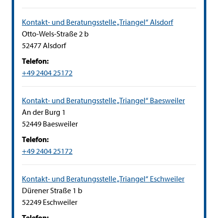
Kontakt- und Beratungsstelle „Triangel“ Alsdorf
Straße:
Hausnummer:
Otto-Wels-Straße
2 b
PLZ:
Ort:
52477
Alsdorf
Telefon:
+49 2404 25172
Kontakt- und Beratungsstelle „Triangel“ Baesweiler
Straße:
Hausnummer:
An der Burg
1
PLZ:
Ort:
52449
Baesweiler
Telefon:
+49 2404 25172
Kontakt- und Beratungsstelle „Triangel“ Eschweiler
Straße:
Hausnummer:
Dürener Straße
1 b
PLZ:
Ort:
52249
Eschweiler
Telefon: