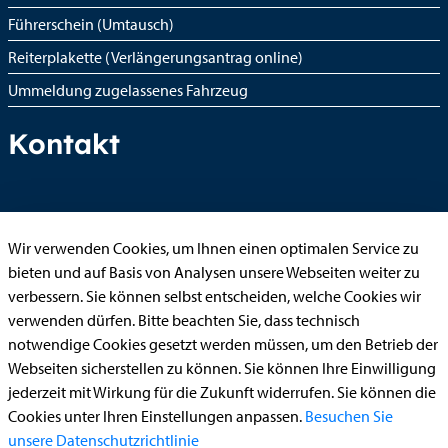
Führerschein (Umtausch)
Reiterplakette (Verlängerungsantrag online)
Ummeldung zugelassenes Fahrzeug
Kontakt
StädteRegion Aachen
Wir verwenden Cookies, um Ihnen einen optimalen Service zu
Zollernstraße
10
bieten und auf Basis von Analysen unsere Webseiten weiter zu
52070
Aachen
verbessern. Sie können selbst entscheiden, welche Cookies wir
Anfahrt
verwenden dürfen. Bitte beachten Sie, dass technisch
notwendige Cookies gesetzt werden müssen, um den Betrieb der
Tel:
+49 241 5198-0
Webseiten sicherstellen zu können. Sie können Ihre Einwilligung
E-Mail:
info@staedteregion-aachen.de
jederzeit mit Wirkung für die Zukunft widerrufen. Sie können die
Web:
www.staedteregion-aachen.de
Cookies unter Ihren Einstellungen anpassen.
Besuchen Sie
unsere Datenschutzrichtlinie