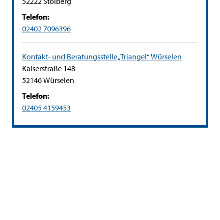
PLZ:
Ort:
52222
Stolberg
Telefon:
02402 7096396
Kontakt- und Beratungsstelle „Triangel“ Würselen
Straße:
Hausnummer:
Kaiserstraße
148
PLZ:
Ort:
52146
Würselen
Telefon:
02405 4159453