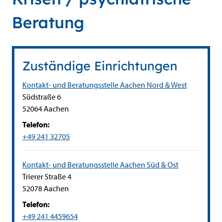
Beratung
Zuständige Einrichtungen
Kontakt- und Beratungsstelle Aachen Nord & West
Straße:
Hausnummer:
Südstraße
6
PLZ:
Ort:
52064
Aachen
Telefon:
+49 241 32705
Kontakt- und Beratungsstelle Aachen Süd & Ost
Straße:
Hausnummer:
Trierer Straße
4
PLZ:
Ort:
52078
Aachen
Telefon:
+49 241 4459654