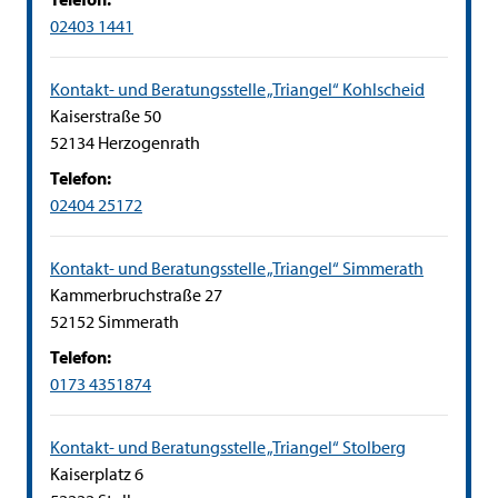
02403 1441
Kontakt- und Beratungsstelle „Triangel“ Kohlscheid
Straße:
Hausnummer:
Kaiserstraße
50
PLZ:
Ort:
52134
Herzogenrath
Telefon:
02404 25172
Kontakt- und Beratungsstelle „Triangel“ Simmerath
Straße:
Hausnummer:
Kammerbruchstraße
27
PLZ:
Ort:
52152
Simmerath
Telefon:
0173 4351874
Kontakt- und Beratungsstelle „Triangel“ Stolberg
Straße:
Hausnummer:
Kaiserplatz
6