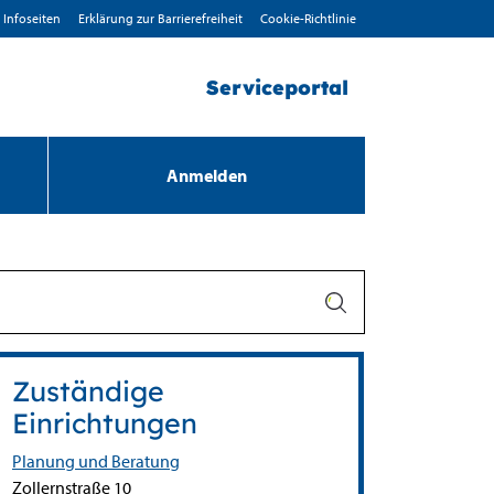
Infoseiten
Erklärung zur Barrierefreiheit
Cookie-Richtlinie
Serviceportal
Anmelden
Zuständige
Einrichtungen
Planung und Beratung
Straße:
Hausnummer:
Zollernstraße
10