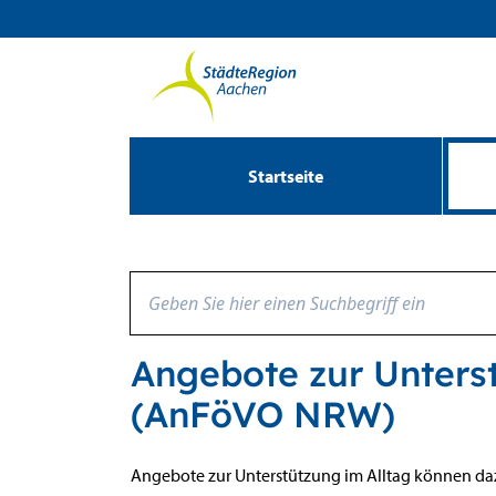
Zum Header
Zum Hauptinhalt
Zum Footer
Zum Hauptinhalt springen
Startseite
Angebote zur Unterst
(AnFöVO NRW)
Beschreibung
Angebote zur Unterstützung im Alltag können daz