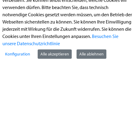
verbessern. Sie können selbst entscheiden, welche Cookies wir
Ummeldung zugelassenes Fahrzeug
verwenden dürfen. Bitte beachten Sie, dass technisch
notwendige Cookies gesetzt werden müssen, um den Betrieb der
Kontakt
Webseiten sicherstellen zu können. Sie können Ihre Einwilligung
jederzeit mit Wirkung für die Zukunft widerrufen. Sie können die
Cookies unter Ihren Einstellungen anpassen.
Besuchen Sie
unsere Datenschutzrichtlinie
StädteRegion Aachen
Konfiguration
Alle akzeptieren
Alle ablehnen
Zollernstraße
10
52070
Aachen
Anfahrt
Tel:
+49 241 5198-0
E-Mail:
info@staedteregion-aachen.de
Web:
www.staedteregion-aachen.de
Social Media