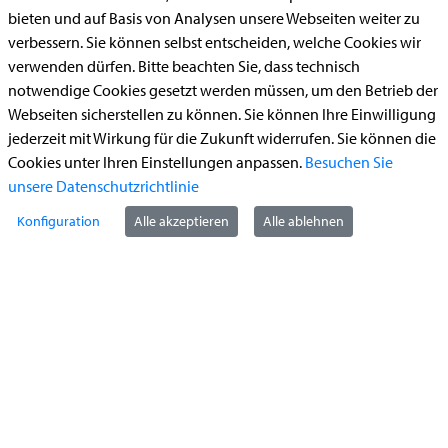
Reiterplakette (Verlängerungsantrag online)
bieten und auf Basis von Analysen unsere Webseiten weiter zu
verbessern. Sie können selbst entscheiden, welche Cookies wir
Ummeldung zugelassenes Fahrzeug
verwenden dürfen. Bitte beachten Sie, dass technisch
notwendige Cookies gesetzt werden müssen, um den Betrieb der
Kontakt
Webseiten sicherstellen zu können. Sie können Ihre Einwilligung
jederzeit mit Wirkung für die Zukunft widerrufen. Sie können die
Cookies unter Ihren Einstellungen anpassen.
Besuchen Sie
StädteRegion Aachen
unsere Datenschutzrichtlinie
Zollernstraße
10
Konfiguration
Alle akzeptieren
Alle ablehnen
52070
Aachen
Anfahrt
Tel:
+49 241 5198-0
E-Mail:
info@staedteregion-aachen.de
Web:
www.staedteregion-aachen.de
Social Media