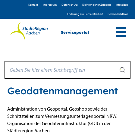
Zum Header
Zum Hauptinhalt
Zum Footer
Zum Hauptinhalt springen
Kontakt
Impressum
D­atenschutz
Elektronischer Zugang
Infoseiten
Erklärung zur Barrierefreiheit
Cookie-Richtlinie
Serviceportal
Geodatenmanagement
Beschreibung
Administration von Geoportal, Geoshop sowie der
Schnittstellen zum Vermessungsunterlagenportal NRW.
Organisation der Geodateninfrastruktur (GDI) in der
Städteregion Aachen.