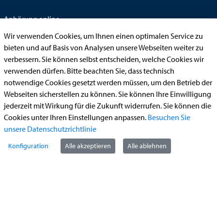
Anhörung online
Aufenthaltserlaubnis
Wir verwenden Cookies, um Ihnen einen optimalen Service zu
bieten und auf Basis von Analysen unsere Webseiten weiter zu
Bauantrag
verbessern. Sie können selbst entscheiden, welche Cookies wir
Begleitetes Fahren ab 17 (Erstantrag)
verwenden dürfen. Bitte beachten Sie, dass technisch
notwendige Cookies gesetzt werden müssen, um den Betrieb der
Führerschein (Umtausch)
Webseiten sicherstellen zu können. Sie können Ihre Einwilligung
Reiterplakette (Verlängerungsantrag online)
jederzeit mit Wirkung für die Zukunft widerrufen. Sie können die
Ummeldung zugelassenes Fahrzeug
Cookies unter Ihren Einstellungen anpassen.
Besuchen Sie
unsere Datenschutzrichtlinie
Kontakt
Konfiguration
Alle akzeptieren
Alle ablehnen
StädteRegion Aachen
Zollernstraße
10
52070
Aachen