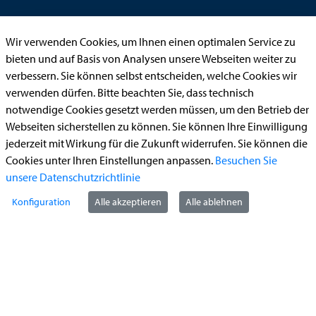
Anhörung online
Wir verwenden Cookies, um Ihnen einen optimalen Service zu
Aufenthaltserlaubnis
bieten und auf Basis von Analysen unsere Webseiten weiter zu
Bauantrag
verbessern. Sie können selbst entscheiden, welche Cookies wir
Begleitetes Fahren ab 17 (Erstantrag)
verwenden dürfen. Bitte beachten Sie, dass technisch
notwendige Cookies gesetzt werden müssen, um den Betrieb der
Führerschein (Umtausch)
Webseiten sicherstellen zu können. Sie können Ihre Einwilligung
Reiterplakette (Verlängerungsantrag online)
jederzeit mit Wirkung für die Zukunft widerrufen. Sie können die
Ummeldung zugelassenes Fahrzeug
Cookies unter Ihren Einstellungen anpassen.
Besuchen Sie
unsere Datenschutzrichtlinie
Kontakt
Konfiguration
Alle akzeptieren
Alle ablehnen
StädteRegion Aachen
Zollernstraße
10
52070
Aachen