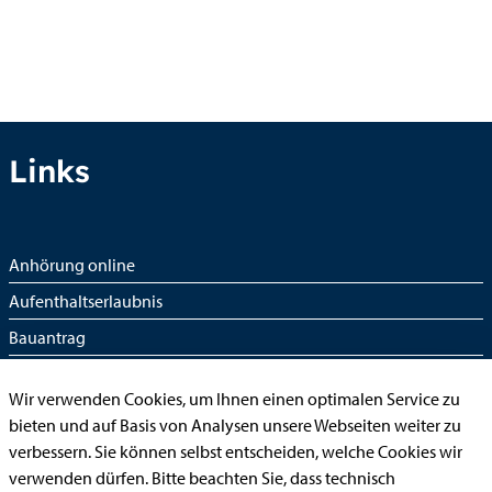
Links
Anhörung online
Aufenthaltserlaubnis
Bauantrag
Begleitetes Fahren ab 17 (Erstantrag)
Wir verwenden Cookies, um Ihnen einen optimalen Service zu
Führerschein (Umtausch)
bieten und auf Basis von Analysen unsere Webseiten weiter zu
Reiterplakette (Verlängerungsantrag online)
verbessern. Sie können selbst entscheiden, welche Cookies wir
verwenden dürfen. Bitte beachten Sie, dass technisch
Ummeldung zugelassenes Fahrzeug