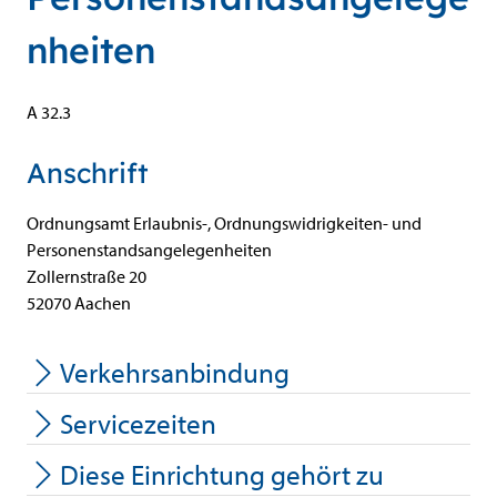
nheiten
Kurzbezeichnung
A 32.3
Anschrift
Ordnungsamt
Erlaubnis-, Ordnungswidrigkeiten- und
Personenstandsangelegenheiten
Zollernstraße
20
52070
Aachen
Verkehrsanbindung
Servicezeiten
Diese Einrichtung gehört zu