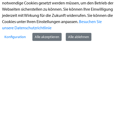
notwendige Cookies gesetzt werden müssen, um den Betrieb der
Webseiten sicherstellen zu können. Sie können Ihre Einwilligung
Kontakt
jederzeit mit Wirkung für die Zukunft widerrufen. Sie können die
Cookies unter Ihren Einstellungen anpassen.
Besuchen Sie
unsere Datenschutzrichtlinie
StädteRegion Aachen
Konfiguration
Alle akzeptieren
Alle ablehnen
Zollernstraße
10
52070
Aachen
Anfahrt
Tel:
+49 241 5198-0
E-Mail:
info@staedteregion-aachen.de
Web:
www.staedteregion-aachen.de
Social Media