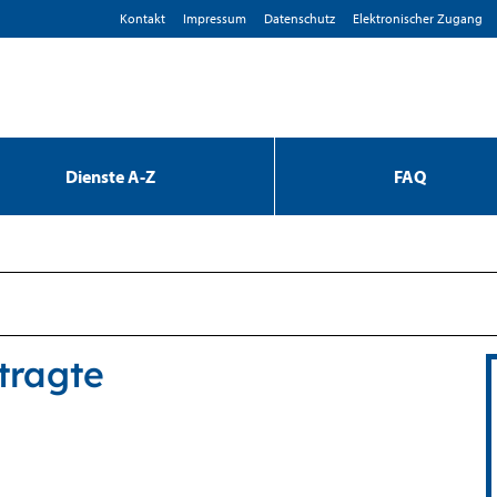
Kontakt
Impressum
D­atenschutz
Elektronischer Zugang
Dienste A-Z
FAQ
tragte