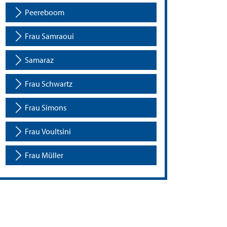
Peereboom
Frau Samraoui
Samaraz
Frau Schwartz
Frau Simons
Frau Voultsini
Frau Müller