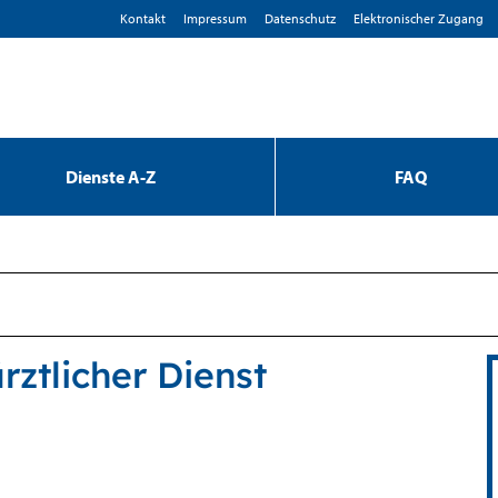
Kontakt
Impressum
D­atenschutz
Elektronischer Zugang
Dienste A-Z
FAQ
ztlicher Dienst