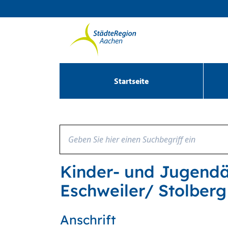
Zum Header
Zum Hauptinhalt
Zum Footer
Zum Hauptinhalt springen
Startseite
Kinder- und Jugendär
Eschweiler/ Stolberg
Anschrift