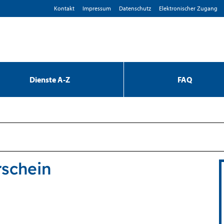
Kontakt
Impressum
D­atenschutz
Elektronischer Zugang
Dienste A-Z
FAQ
rschein