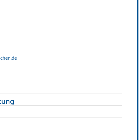
achen.de
htung