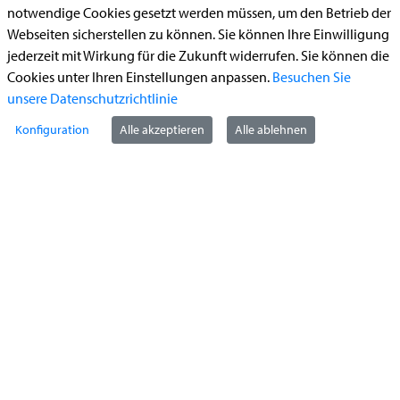
notwendige Cookies gesetzt werden müssen, um den Betrieb der
Begleitetes Fahren ab 17 (Erstantrag)
Webseiten sicherstellen zu können. Sie können Ihre Einwilligung
Führerschein (Umtausch)
jederzeit mit Wirkung für die Zukunft widerrufen. Sie können die
Cookies unter Ihren Einstellungen anpassen.
Besuchen Sie
Reiterplakette (Verlängerungsantrag online)
unsere Datenschutzrichtlinie
Ummeldung zugelassenes Fahrzeug
Konfiguration
Alle akzeptieren
Alle ablehnen
Kontakt
StädteRegion Aachen
Zollernstraße
10
52070
Aachen
Anfahrt
Tel:
+49 241 5198-0
E-Mail:
info@staedteregion-aachen.de
Web:
www.staedteregion-aachen.de