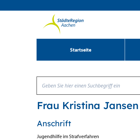
Zum Header
Zum Hauptinhalt
Zum Footer
Zum Hauptinhalt springen
Startseite
Frau Kristina Jansen
Anschrift
Jugendhilfe im Strafverfahren