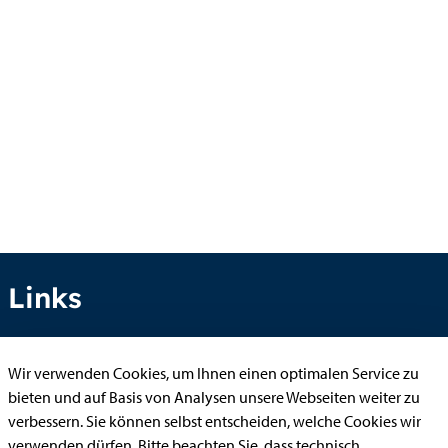
Links
Wir verwenden Cookies, um Ihnen einen optimalen Service zu
Anhörung online
bieten und auf Basis von Analysen unsere Webseiten weiter zu
Aufenthaltserlaubnis
verbessern. Sie können selbst entscheiden, welche Cookies wir
verwenden dürfen. Bitte beachten Sie, dass technisch