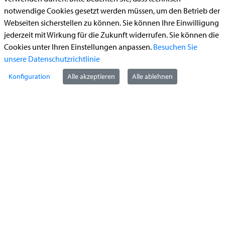
Bauantrag
notwendige Cookies gesetzt werden müssen, um den Betrieb der
Begleitetes Fahren ab 17 (Erstantrag)
Webseiten sicherstellen zu können. Sie können Ihre Einwilligung
Führerschein (Umtausch)
jederzeit mit Wirkung für die Zukunft widerrufen. Sie können die
Cookies unter Ihren Einstellungen anpassen.
Besuchen Sie
Reiterplakette (Verlängerungsantrag online)
unsere Datenschutzrichtlinie
Ummeldung zugelassenes Fahrzeug
Konfiguration
Alle akzeptieren
Alle ablehnen
Kontakt
StädteRegion Aachen
Zollernstraße
10
52070
Aachen
Anfahrt
Tel:
+49 241 5198-0
E-Mail:
info@staedteregion-aachen.de
Web:
www.staedteregion-aachen.de