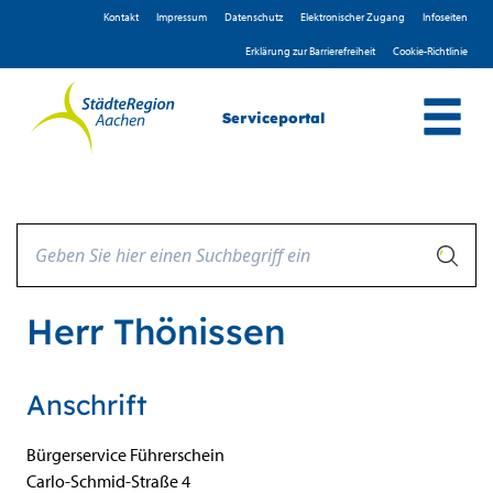
Zum Header
Zum Hauptinhalt
Zum Footer
Zum Hauptinhalt springen
Kontakt
Impressum
D­atenschutz
Elektronischer Zugang
Infoseiten
Erklärung zur Barrierefreiheit
Cookie-Richtlinie
Serviceportal
Herr Thönissen
Anschrift
Bürgerservice Führerschein
Carlo-Schmid-Straße
4