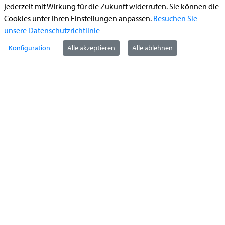
jederzeit mit Wirkung für die Zukunft widerrufen. Sie können die
Führerschein (Umtausch)
Cookies unter Ihren Einstellungen anpassen.
Besuchen Sie
Reiterplakette (Verlängerungsantrag online)
unsere Datenschutzrichtlinie
Ummeldung zugelassenes Fahrzeug
Konfiguration
Alle akzeptieren
Alle ablehnen
Kontakt
StädteRegion Aachen
Zollernstraße
10
52070
Aachen
Anfahrt
Tel:
+49 241 5198-0
E-Mail:
info@staedteregion-aachen.de
Web:
www.staedteregion-aachen.de